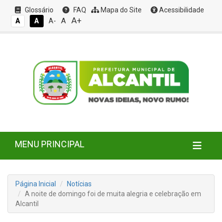
Glossário
FAQ
Mapa do Site
Acessibilidade
A+
A
A
A
A-
MENU PRINCIPAL
Página Inicial
Notícias
A noite de domingo foi de muita alegria e celebração em
Alcantil