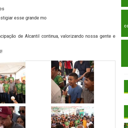
es
restigiar esse grande mo
C
pação de Alcantil continua, valorizando nossa gente e
l!
Tocador
de
vídeo