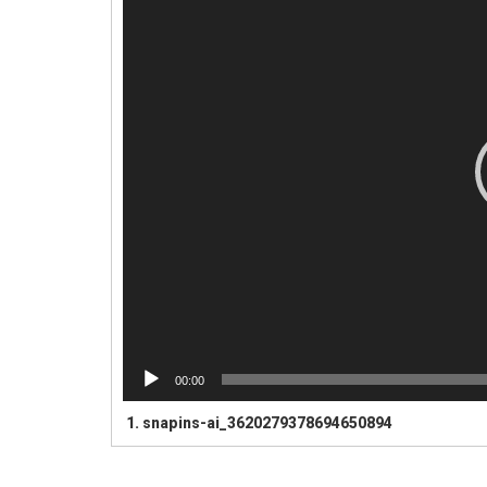
00:00
1.
snapins-ai_3620279378694650894