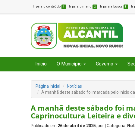
Ir para o conteúdo
Ir para o menu
Ir para a busca
Ir
1
2
3
Início
O Município
Governo
Sec
Página Inicial
Notícias
A manhã deste sábado foi marcada pelo início da 
A manhã deste sábado foi ma
Caprinocultura Leiteira e di
Publicado em
26 de abril de 2025
, por
| Categoria:
Not