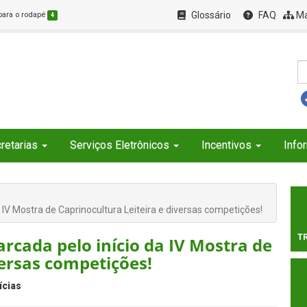
Glossário
FAQ
Ma
 para o rodapé
4
retarias
Serviços Eletrônicos
Incentivos
Info
IV Mostra de Caprinocultura Leiteira e diversas competições!
T
rcada pelo início da IV Mostra de
versas competições!
ícias