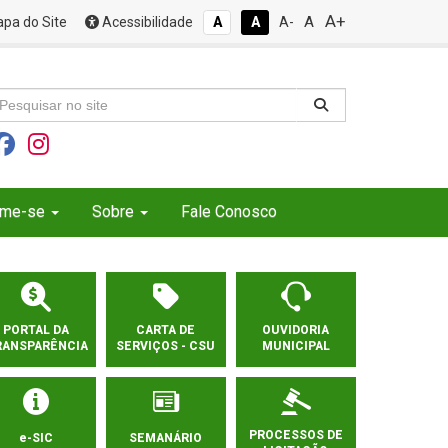
A+
A
pa do Site
Acessibilidade
A
A
A-
rme-se
Sobre
Fale Conosco
PORTAL DA
CARTA DE
OUVIDORIA
RANSPARÊNCIA
SERVIÇOS - CSU
MUNICIPAL
PROCESSOS DE
e-SIC
SEMANÁRIO