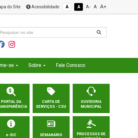
A+
A
pa do Site
Acessibilidade
A
A
A-
rme-se
Sobre
Fale Conosco
PORTAL DA
CARTA DE
OUVIDORIA
RANSPARÊNCIA
SERVIÇOS - CSU
MUNICIPAL
PROCESSOS DE
e-SIC
SEMANÁRIO