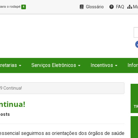
Glossário
FAQ
Ma
 para o rodapé
4
retarias
Serviços Eletrônicos
Incentivos
Info
9 Continua!
ntinua!
T
osts
 essencial seguirmos as orientações dos órgãos de saúde