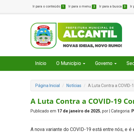
Ir para o conteúdo
Ir para o menu
Ir para a busca
Ir
1
2
3
Início
O Município
Governo
Sec
Página Inicial
Notícias
A Luta Contra a COVID-1
A Luta Contra a COVID-19 Co
Publicado em
17 de janeiro de 2025
, por
| Categoria:
P
A nova variante do COVID-19 está entre nós, e é