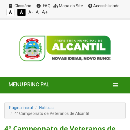
Glossário
FAQ
Mapa do Site
Acessibilidade
A+
A
A
A
A-
MENU PRINCIPAL
Página Inicial
Notícias
4° Campeonato de Veteranos de Alcantil
4° Campeonato de Veteranos de