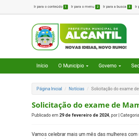
Ir para o conteúdo
Ir para o menu
Ir para a busca
Ir
1
2
3
Início
O Município
Governo
Sec
Página Inicial
Notícias
Solicitação do exame d
Solicitação do exame de Ma
Publicado em
29 de fevereiro de 2024
, por
| Categori
Vamos celebrar mais um mês das mulheres com 