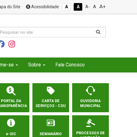
A+
A
pa do Site
Acessibilidade
A
A
A-
rme-se
Sobre
Fale Conosco
PORTAL DA
CARTA DE
OUVIDORIA
RANSPARÊNCIA
SERVIÇOS - CSU
MUNICIPAL
PROCESSOS DE
e-SIC
SEMANÁRIO