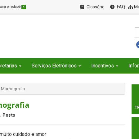
Glossário
FAQ
Ma
 para o rodapé
4
retarias
Serviços Eletrônicos
Incentivos
Info
e Mamografia
mografia
T
a:
Posts
muito cuidado e amor