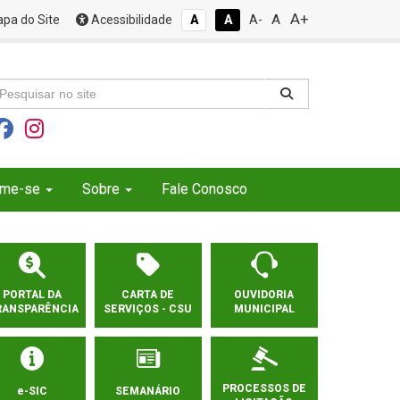
A+
A
pa do Site
Acessibilidade
A
A
A-
rme-se
Sobre
Fale Conosco
PORTAL DA
CARTA DE
OUVIDORIA
RANSPARÊNCIA
SERVIÇOS - CSU
MUNICIPAL
PROCESSOS DE
e-SIC
SEMANÁRIO