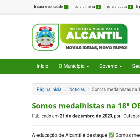
Ir para o conteúdo
Ir para o menu
Ir para a busca
Ir
1
2
3
Início
O Município
Governo
Sec
Página Inicial
Notícias
Somos medalhistas na
Somos medalhistas na 18ª 
Publicado em
21 de dezembro de 2023
, por
| Categor
A educação de Alcantil é destaque
Somos med