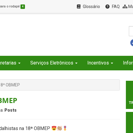
Glossário
FAQ
Ma
 para o rodapé
4
retarias
Serviços Eletrônicos
Incentivos
Info
 18ª OBMEP
OBMEP
T
ia:
Posts
alhistas na 18ª OBMEP