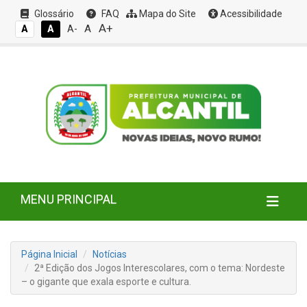
Glossário
FAQ
Mapa do Site
Acessibilidade
A+
A
A
A
A-
MENU PRINCIPAL
Página Inicial
Notícias
2ª Edição dos Jogos Interescolares, com o tema: Nordeste
– o gigante que exala esporte e cultura.