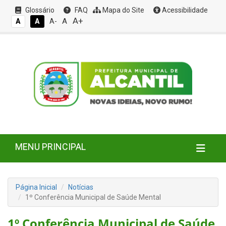
Glossário
FAQ
Mapa do Site
Acessibilidade
A+
A
A
A
A-
MENU PRINCIPAL
Página Inicial
Notícias
1º Conferência Municipal de Saúde Mental
1º Conferência Municipal de Saúde