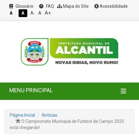
Glossário
FAQ
Mapa do Site
Acessibilidade
A+
A
A
A
A-
MENU PRINCIPAL
Página Inicial
Notícias
O Campeonato Municipal de Futebol de Campo 2025
está chegando!