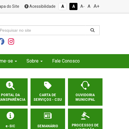
A+
A
pa do Site
Acessibilidade
A
A
A-
rme-se
Sobre
Fale Conosco
PORTAL DA
CARTA DE
OUVIDORIA
RANSPARÊNCIA
SERVIÇOS - CSU
MUNICIPAL
PROCESSOS DE
e-SIC
SEMANÁRIO