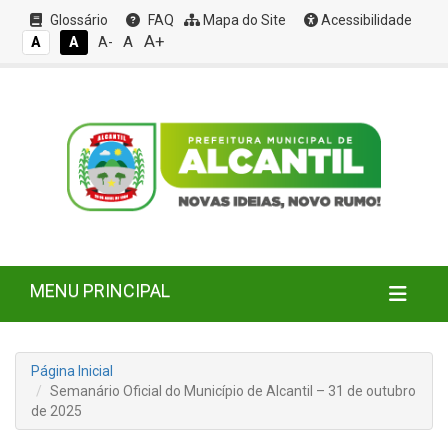
Glossário
FAQ
Mapa do Site
Acessibilidade
A+
A
A
A
A-
MENU PRINCIPAL
Página Inicial
Semanário Oficial do Município de Alcantil – 31 de outubro
de 2025