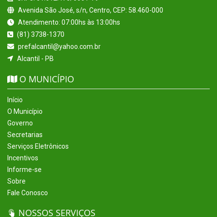
Avenida São José, s/n, Centro, CEP: 58.460-000
Atendimento: 07:00hs às 13:00hs
(81) 3738-1370
prefalcantil@yahoo.com.br
Alcantil - PB
O MUNICÍPIO
Início
O Município
Governo
Secretarias
Serviços Eletrônicos
Incentivos
Informe-se
Sobre
Fale Conosco
NOSSOS SERVIÇOS