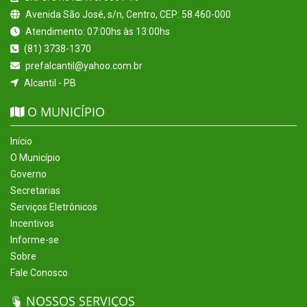
Avenida São José, s/n, Centro, CEP: 58.460-000
Atendimento: 07:00hs às 13:00hs
(81) 3738-1370
prefalcantil@yahoo.com.br
Alcantil - PB
O MUNICÍPIO
Início
O Município
Governo
Secretarias
Serviços Eletrônicos
Incentivos
Informe-se
Sobre
Fale Conosco
NOSSOS SERVIÇOS