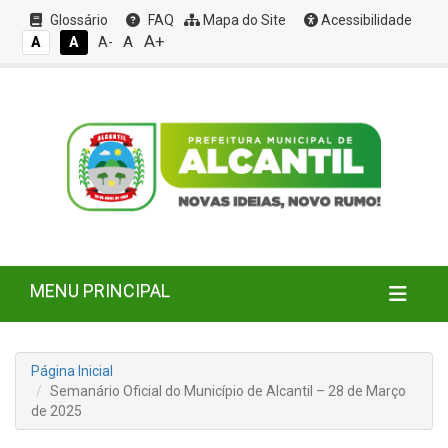
Glossário
FAQ
Mapa do Site
Acessibilidade
A+
A
A
A
A-
MENU PRINCIPAL
Página Inicial
Semanário Oficial do Município de Alcantil – 28 de Março
de 2025