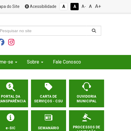
A+
A
pa do Site
Acessibilidade
A
A
A-
rme-se
Sobre
Fale Conosco
PORTAL DA
CARTA DE
OUVIDORIA
RANSPARÊNCIA
SERVIÇOS - CSU
MUNICIPAL
PROCESSOS DE
e-SIC
SEMANÁRIO