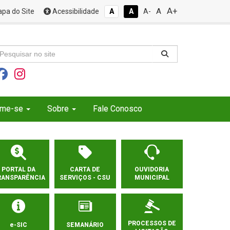
A+
A
pa do Site
Acessibilidade
A
A
A-
rme-se
Sobre
Fale Conosco
PORTAL DA
CARTA DE
OUVIDORIA
RANSPARÊNCIA
SERVIÇOS - CSU
MUNICIPAL
PROCESSOS DE
e-SIC
SEMANÁRIO