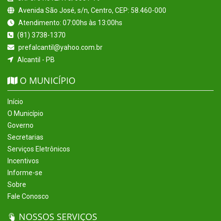
Avenida São José, s/n, Centro, CEP: 58.460-000
Atendimento: 07:00hs às 13:00hs
(81) 3738-1370
prefalcantil@yahoo.com.br
Alcantil - PB
O MUNICÍPIO
Início
O Município
Governo
Secretarias
Serviços Eletrônicos
Incentivos
Informe-se
Sobre
Fale Conosco
NOSSOS SERVIÇOS