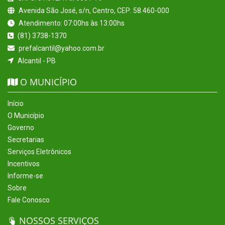
Avenida São José, s/n, Centro, CEP: 58.460-000
Atendimento: 07:00hs às 13:00hs
(81) 3738-1370
prefalcantil@yahoo.com.br
Alcantil - PB
O MUNICÍPIO
Início
O Município
Governo
Secretarias
Serviços Eletrônicos
Incentivos
Informe-se
Sobre
Fale Conosco
NOSSOS SERVIÇOS