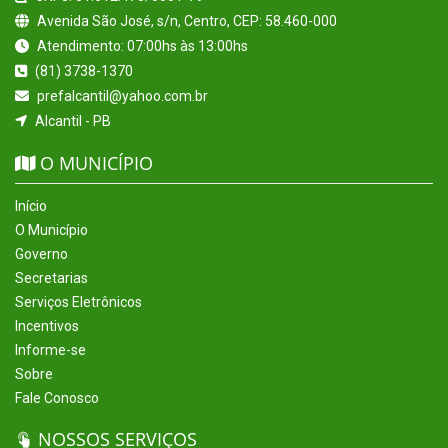
Avenida São José, s/n, Centro, CEP: 58.460-000
Atendimento: 07:00hs às 13:00hs
(81) 3738-1370
prefalcantil@yahoo.com.br
Alcantil - PB
O MUNICÍPIO
Início
O Município
Governo
Secretarias
Serviços Eletrônicos
Incentivos
Informe-se
Sobre
Fale Conosco
NOSSOS SERVIÇOS