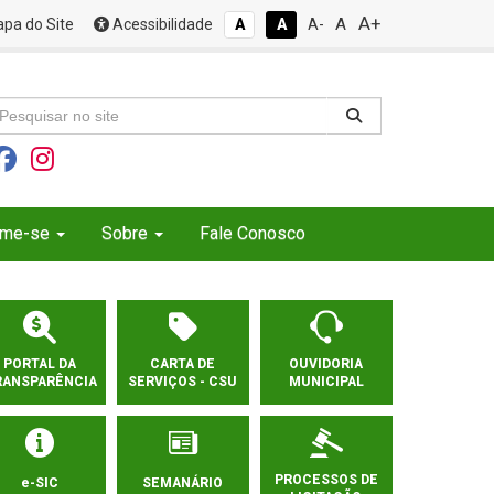
A+
A
pa do Site
Acessibilidade
A
A
A-
rme-se
Sobre
Fale Conosco
PORTAL DA
CARTA DE
OUVIDORIA
RANSPARÊNCIA
SERVIÇOS - CSU
MUNICIPAL
PROCESSOS DE
e-SIC
SEMANÁRIO