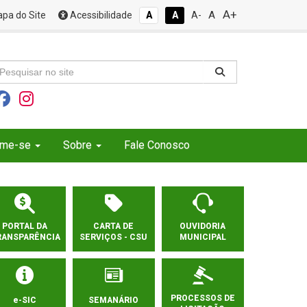
A+
A
pa do Site
Acessibilidade
A
A
A-
rme-se
Sobre
Fale Conosco
PORTAL DA
CARTA DE
OUVIDORIA
RANSPARÊNCIA
SERVIÇOS - CSU
MUNICIPAL
PROCESSOS DE
e-SIC
SEMANÁRIO