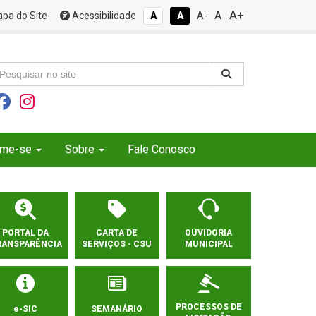
A+
A
pa do Site
Acessibilidade
A
A
A-
rme-se
Sobre
Fale Conosco
PORTAL DA
CARTA DE
OUVIDORIA
RANSPARÊNCIA
SERVIÇOS - CSU
MUNICIPAL
PROCESSOS DE
e-SIC
SEMANÁRIO