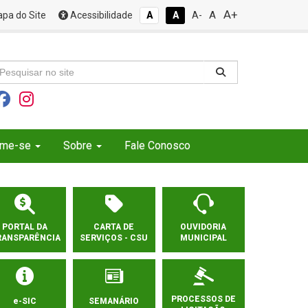
A+
A
pa do Site
Acessibilidade
A
A
A-
rme-se
Sobre
Fale Conosco
PORTAL DA
CARTA DE
OUVIDORIA
RANSPARÊNCIA
SERVIÇOS - CSU
MUNICIPAL
PROCESSOS DE
e-SIC
SEMANÁRIO