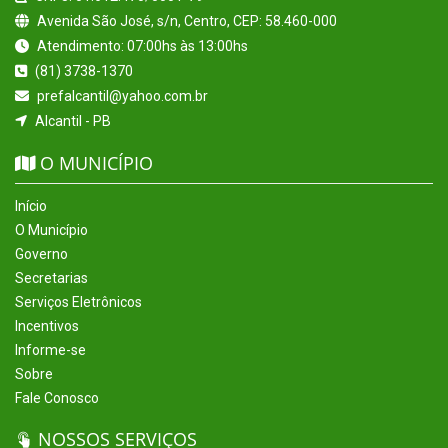
Avenida São José, s/n, Centro, CEP: 58.460-000
Atendimento: 07:00hs às 13:00hs
(81) 3738-1370
prefalcantil@yahoo.com.br
Alcantil - PB
O MUNICÍPIO
Início
O Município
Governo
Secretarias
Serviços Eletrônicos
Incentivos
Informe-se
Sobre
Fale Conosco
NOSSOS SERVIÇOS