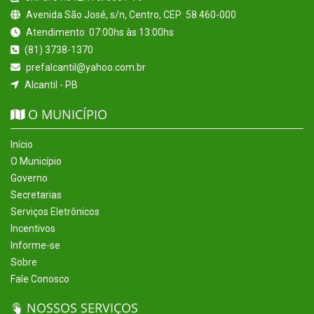
Avenida São José, s/n, Centro, CEP: 58.460-000
Atendimento: 07:00hs às 13:00hs
(81) 3738-1370
prefalcantil@yahoo.com.br
Alcantil - PB
O MUNICÍPIO
Início
O Município
Governo
Secretarias
Serviços Eletrônicos
Incentivos
Informe-se
Sobre
Fale Conosco
NOSSOS SERVIÇOS