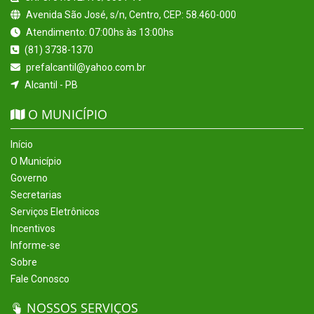
Avenida São José, s/n, Centro, CEP: 58.460-000
Atendimento: 07:00hs às 13:00hs
(81) 3738-1370
prefalcantil@yahoo.com.br
Alcantil - PB
O MUNICÍPIO
Início
O Município
Governo
Secretarias
Serviços Eletrônicos
Incentivos
Informe-se
Sobre
Fale Conosco
NOSSOS SERVIÇOS