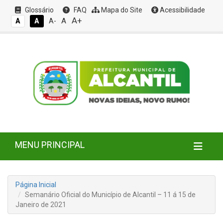
Glossário
FAQ
Mapa do Site
Acessibilidade
A+
A
A
A
A-
MENU PRINCIPAL
Página Inicial
Semanário Oficial do Município de Alcantil – 11 á 15 de
Janeiro de 2021