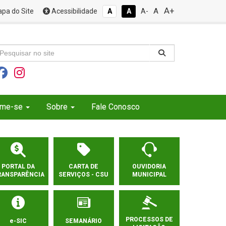
A+
A
pa do Site
Acessibilidade
A
A
A-
rme-se
Sobre
Fale Conosco
PORTAL DA
CARTA DE
OUVIDORIA
RANSPARÊNCIA
SERVIÇOS - CSU
MUNICIPAL
PROCESSOS DE
e-SIC
SEMANÁRIO