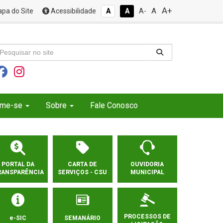
A+
A
pa do Site
Acessibilidade
A
A
A-
rme-se
Sobre
Fale Conosco
PORTAL DA
CARTA DE
OUVIDORIA
RANSPARÊNCIA
SERVIÇOS - CSU
MUNICIPAL
PROCESSOS DE
e-SIC
SEMANÁRIO