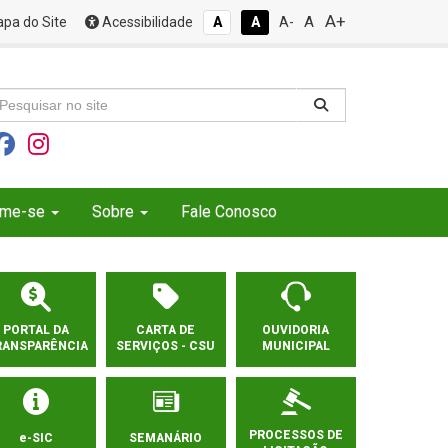
A+
A
pa do Site
Acessibilidade
A
A
A-
rme-se
Sobre
Fale Conosco
PORTAL DA
CARTA DE
OUVIDORIA
RANSPARÊNCIA
SERVIÇOS - CSU
MUNICIPAL
PROCESSOS DE
e-SIC
SEMANÁRIO