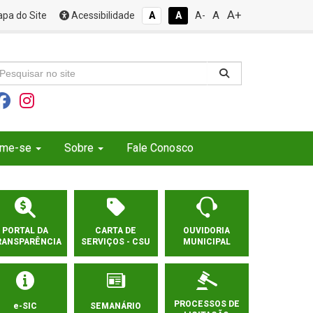
A+
A
pa do Site
Acessibilidade
A
A
A-
rme-se
Sobre
Fale Conosco
PORTAL DA
CARTA DE
OUVIDORIA
RANSPARÊNCIA
SERVIÇOS - CSU
MUNICIPAL
PROCESSOS DE
e-SIC
SEMANÁRIO