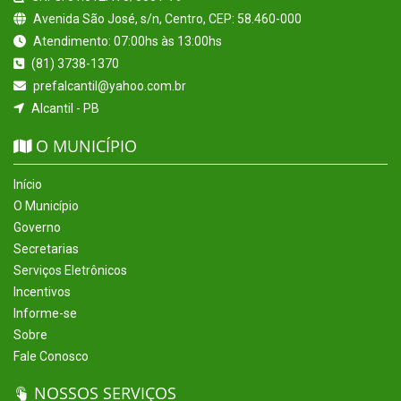
Avenida São José, s/n, Centro, CEP: 58.460-000
Atendimento: 07:00hs às 13:00hs
(81) 3738-1370
prefalcantil@yahoo.com.br
Alcantil - PB
O MUNICÍPIO
Início
O Município
Governo
Secretarias
Serviços Eletrônicos
Incentivos
Informe-se
Sobre
Fale Conosco
NOSSOS SERVIÇOS