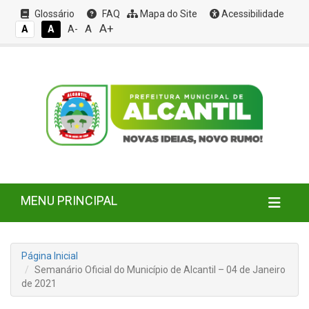
Glossário
FAQ
Mapa do Site
Acessibilidade
A+
A
A
A
A-
MENU PRINCIPAL
Página Inicial
Semanário Oficial do Município de Alcantil – 04 de Janeiro
de 2021