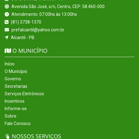
Avenida São José, s/n, Centro, CEP: 58.460-000
Atendimento: 07:00hs às 13:00hs
(81) 3738-1370
prefalcantil@yahoo.com.br
Alcantil - PB
O MUNICÍPIO
Início
O Município
Governo
Secretarias
Serviços Eletrônicos
Incentivos
Informe-se
Sobre
Fale Conosco
NOSSOS SERVIÇOS