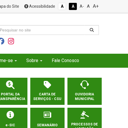
A+
A
pa do Site
Acessibilidade
A
A
A-
rme-se
Sobre
Fale Conosco
PORTAL DA
CARTA DE
OUVIDORIA
RANSPARÊNCIA
SERVIÇOS - CSU
MUNICIPAL
PROCESSOS DE
e-SIC
SEMANÁRIO