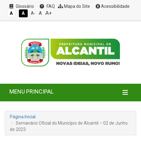
Glossário
FAQ
Mapa do Site
Acessibilidade
A+
A
A
A
A-
MENU PRINCIPAL
Página Inicial
Semanário Oficial do Município de Alcantil – 02 de Junho
de 2023