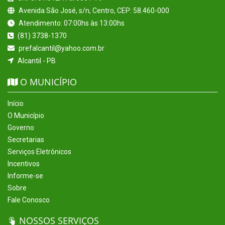
Avenida São José, s/n, Centro, CEP: 58.460-000
Atendimento: 07:00hs às 13:00hs
(81) 3738-1370
prefalcantil@yahoo.com.br
Alcantil - PB
O MUNICÍPIO
Início
O Município
Governo
Secretarias
Serviços Eletrônicos
Incentivos
Informe-se
Sobre
Fale Conosco
NOSSOS SERVIÇOS