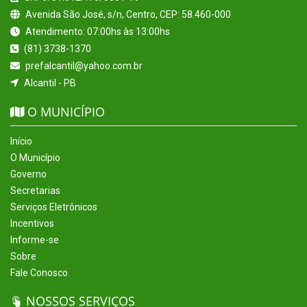
Avenida São José, s/n, Centro, CEP: 58.460-000
Atendimento: 07:00hs às 13:00hs
(81) 3738-1370
prefalcantil@yahoo.com.br
Alcantil - PB
O MUNICÍPIO
Início
O Município
Governo
Secretarias
Serviços Eletrônicos
Incentivos
Informe-se
Sobre
Fale Conosco
NOSSOS SERVIÇOS