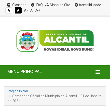
Glossário
FAQ
Mapa do Site
Acessibilidade
A+
A
A
A
A-
MENU PRINCIPAL
Página Inicial
Semanário Oficial do Município de Alcantil – 01 de Janeiro
de 2021