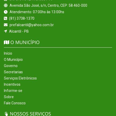
Avenida São José, s/n, Centro, CEP: 58.460-000
Atendimento: 07:00hs às 13:00hs
(81) 3738-1370
prefalcantil@yahoo.com.br
Alcantil - PB
O MUNICÍPIO
Início
O Município
Governo
Secretarias
Serviços Eletrônicos
Incentivos
Informe-se
Sobre
Fale Conosco
NOSSOS SERVIÇOS