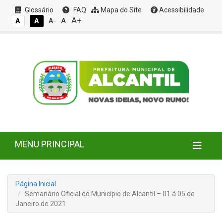
Glossário
FAQ
Mapa do Site
Acessibilidade
A+
A
A
A
A-
MENU PRINCIPAL
Página Inicial
Semanário Oficial do Município de Alcantil – 01 á 05 de
Janeiro de 2021