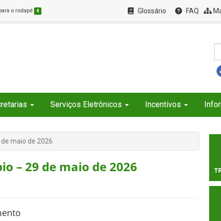
Glossário
FAQ
Ma
 para o rodapé
4
retarias
Serviços Eletrônicos
Incentivos
Info
9 de maio de 2026
io – 29 de maio de 2026
T
mento