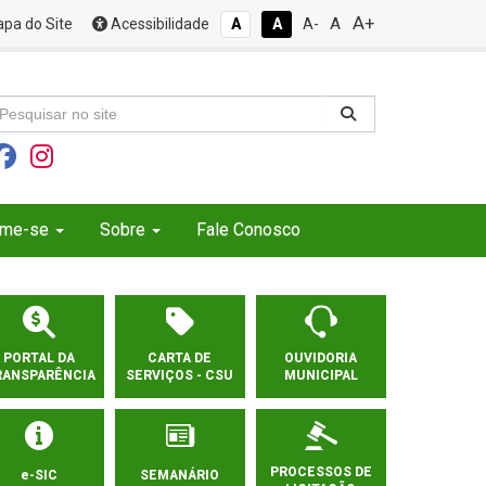
A+
A
pa do Site
Acessibilidade
A
A
A-
rme-se
Sobre
Fale Conosco
PORTAL DA
CARTA DE
OUVIDORIA
RANSPARÊNCIA
SERVIÇOS - CSU
MUNICIPAL
PROCESSOS DE
e-SIC
SEMANÁRIO