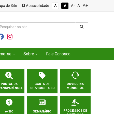
A+
A
pa do Site
Acessibilidade
A
A
A-
rme-se
Sobre
Fale Conosco
PORTAL DA
CARTA DE
OUVIDORIA
RANSPARÊNCIA
SERVIÇOS - CSU
MUNICIPAL
PROCESSOS DE
e-SIC
SEMANÁRIO