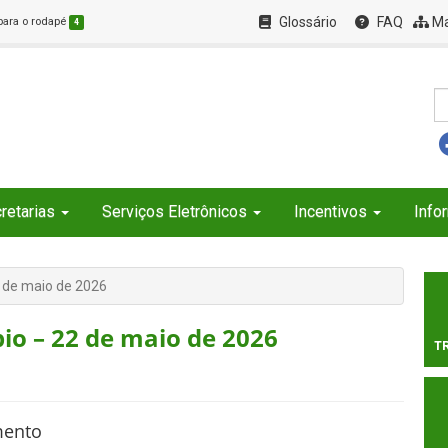
Glossário
FAQ
Ma
 para o rodapé
4
retarias
Serviços Eletrônicos
Incentivos
Info
2 de maio de 2026
io – 22 de maio de 2026
T
mento