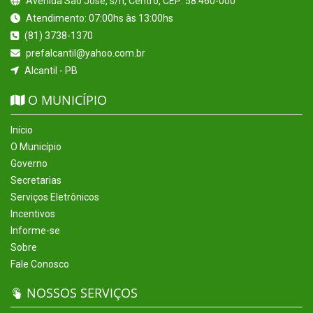
Avenida São José, s/n, Centro, CEP: 58.460-000
Atendimento: 07:00hs às 13:00hs
(81) 3738-1370
prefalcantil@yahoo.com.br
Alcantil - PB
O MUNICÍPIO
Início
O Município
Governo
Secretarias
Serviços Eletrônicos
Incentivos
Informe-se
Sobre
Fale Conosco
NOSSOS SERVIÇOS