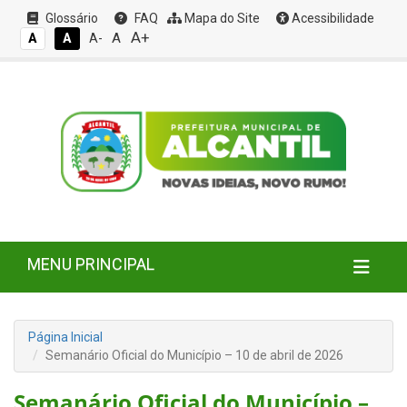
Glossário
FAQ
Mapa do Site
Acessibilidade
A+
A
A
A
A-
MENU PRINCIPAL
Página Inicial
Semanário Oficial do Município – 10 de abril de 2026
Semanário Oficial do Município –