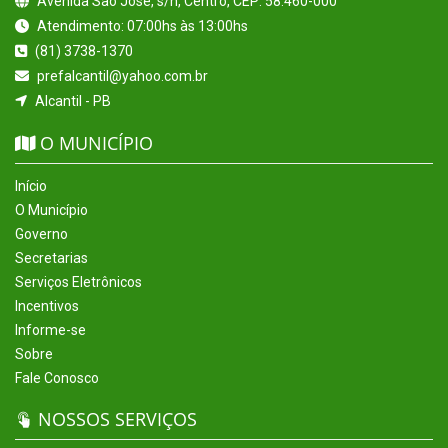
Avenida São José, s/n, Centro, CEP: 58.460-000
Atendimento: 07:00hs às 13:00hs
(81) 3738-1370
prefalcantil@yahoo.com.br
Alcantil - PB
O MUNICÍPIO
Início
O Município
Governo
Secretarias
Serviços Eletrônicos
Incentivos
Informe-se
Sobre
Fale Conosco
NOSSOS SERVIÇOS