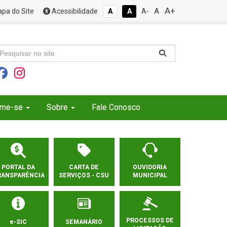
A+
A
pa do Site
Acessibilidade
A
A
A-
rme-se
Sobre
Fale Conosco
PORTAL DA
CARTA DE
OUVIDORIA
RANSPARÊNCIA
SERVIÇOS - CSU
MUNICIPAL
PROCESSOS DE
e-SIC
SEMANÁRIO